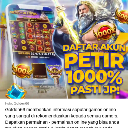
Foto: Golden66
Golden66 memberikan informasi seputar games online
yang sangat di rekomendasikan kepada semua gamers.
Dapatkan permainan - permainan online yang bisa anda